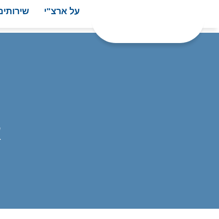
על ארצ"י
שירותים
ר
א