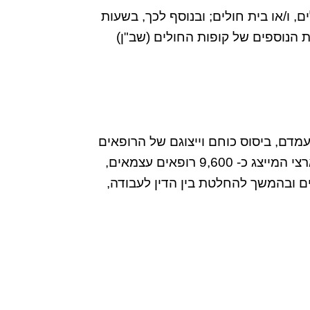
, ו/או בית חולים; ובנוסף לכך, בשעות
הנוספים של קופות החולים (שב"ן)
 והיחיד בישראל, קם בשנת 2017 ופועל למען חיזוק מעמדם, ביסוס כוחם וייצוגם של הרופאים
העצמאים אל מול מקבלי ההחלטות, הרגולטורים, המבטחים הפרטיים והמסחריים והציבור הישראלי. ארצי המייצג כ- 9,600 רופאים עצמאים,
צמאים ובהמשך להחלטת בין הדין לעבודה,