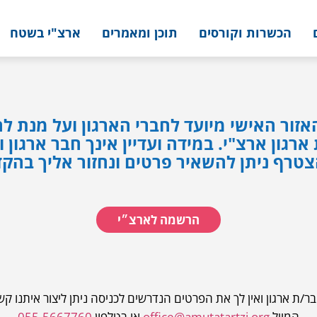
הכשרות וקורסים
תוכן ומאמרים
ארצ"י בשטח
אזור האישי מיועד לחברי הארגון ועל מנת לה
ארגון ארצ"י. במידה ועדיין אינך חבר ארגון
טרף ניתן להשאיר פרטים ונחזור אליך בהק
הרשמה לארצ״י
ר/ת ארגון ואין לך את הפרטים הנדרשים לכניסה ניתן ליצור איתנו ק
המייל
office@amutatartzi.org
או בטלפון
055-5667760