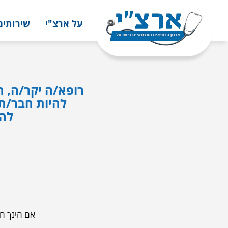
על ארצ"י
שירותים
רופא/ה יקר/ה, ה
להיות חבר/ת 
להצ
אם הינך חב