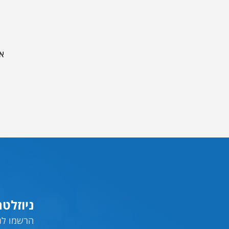
אם
ניוזלט
הרשמו לני