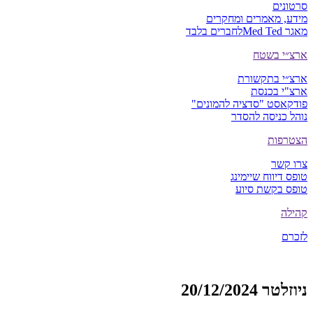
סרטונים
מידע, מאמרים ומחקרים
מאגר Med Ted
לחברים בלבד
ארצ״י בשטח
ארצ״י בתקשורת
ארצ"י בכנסת
פודקאסט "סדציה להמונים"
נוהל כניסה להסדר
הצטרפות
צרו קשר
טופס דיווח שיימינג
טופס בקשת סיוע
קהילה
לזכרם
ניוזלטר 20/12/2024