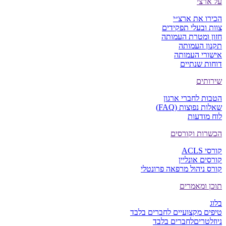
על ארצי
הכירו את ארצ״י
צוות ובעלי תפקידים
חזון ומטרת העמותה
תקנון העמותה
אישורי העמותה
דוחות שנתיים
שירותים
הטבות לחברי ארגון
שאלות נפוצות (FAQ)
לוח מודעות
הכשרות וקורסים
קורסי ACLS
קורסים אונליין
קורס ניהול מרפאה פרונטלי
תוכן ומאמרים
בלוג
טיפים מקצועיים
לחברים בלבד
ניוזלטרים
לחברים בלבד