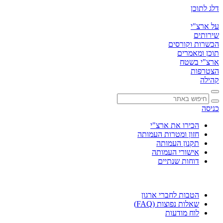
דלג לתוכן
על ארצ"י
שירותים
הכשרות וקורסים
תוכן ומאמרים
ארצ"י בשטח
הצטרפות
קהילה
כניסה
הכירו את ארצ"י
חזון ומטרות העמותה
תקנון העמותה
אישורי העמותה
דוחות שנתיים
הטבות לחברי ארגון
שאלות נפוצות (FAQ)
לוח מודעות