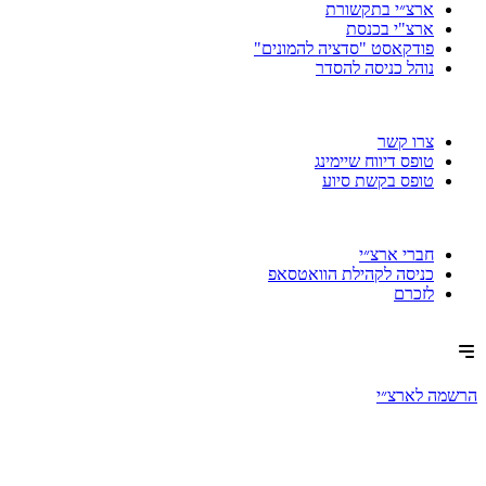
ארצ״י בתקשורת
ארצ"י בכנסת
פודקאסט "סדציה להמונים"
נוהל כניסה להסדר
צרו קשר
טופס דיווח שיימינג
טופס בקשת סיוע
חברי ארצ״י
כניסה לקהילת הוואטסאפ
לזכרם
הרשמה לארצ״י