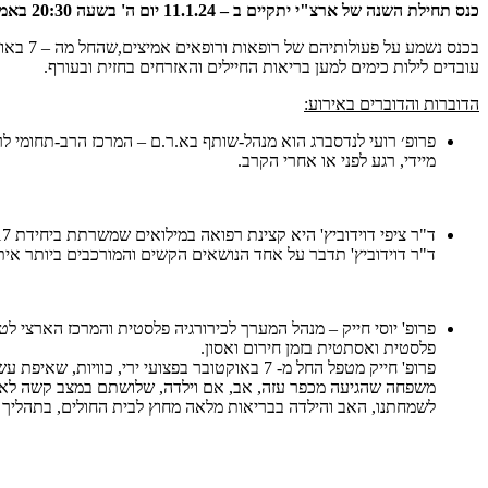
כנס תחילת השנה של ארצ"י יתקיים ב – 11.1.24 יום ה' בשעה 20:30 באמצעות הזום.
בכנס נשמע על פעולותיהם של רופאות ורופאים אמיצים,שהחל מה – 7 באוקטובר,
עובדים לילות כימים למען בריאות החיילים והאזרחים בחזית ובעורף.
הדוברות והדוברים באירוע:
פרופ׳ רועי לנדסברג הוא מנהל-שותף בא.ר.ם – המרכז הרב-תחומי לרפ
מיידי, רגע לפני או אחרי הקרב.
ד"ר ציפי דוידוביץ' היא קצינת רפואה במילואים שמשרתת ביחידת 6017 במלחמת חרבות ברזל.
ד"ר דוידוביץ' תדבר על אחד הנושאים הקשים והמורכבים ביותר אית
פרופ' יוסי חייק – מנהל המערך לכירורגיה פלסטית והמרכז הארצי לטי
פלסטית ואסתטית בזמן חירום ואסון.
פרופ' חייק מטפל החל מ- 7 באוקטובר בפצועי ירי, כוויות, שאיפת עשן, פגיעת מטענים ועוד. זכור לו מקרה רפואי מיוחד –
משפחה שהגיעה מכפר עזה, אב, אם וילדה, שלושתם במצב קשה לאחר 10 שעות בהם הסתתרו בממ"ד שעבר שריפה ופ
לשמחתנו, האב והילדה בבריאות מלאה מחוץ לבית החולים, בתהליך