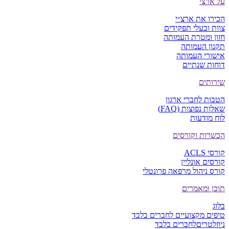
על ארצי
הכירו את ארצ״י
צוות ובעלי תפקידים
חזון ומטרת העמותה
תקנון העמותה
אישורי העמותה
דוחות שנתיים
שירותים
הטבות לחברי ארגון
שאלות נפוצות (FAQ)
לוח מודעות
הכשרות וקורסים
קורסי ACLS
קורסים אונליין
קורס ניהול מרפאה פרונטלי
תוכן ומאמרים
בלוג
טיפים מקצועיים
לחברים בלבד
ניוזלטרים
לחברים בלבד