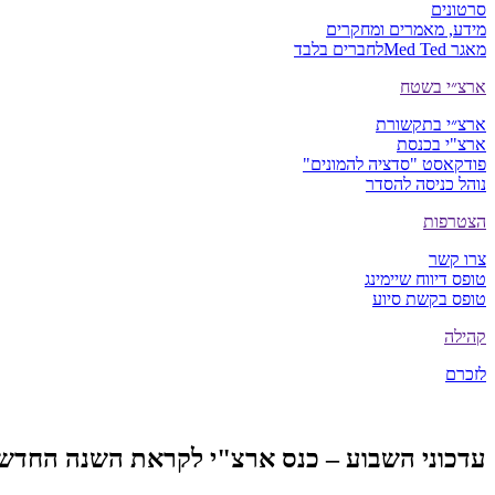
סרטונים
מידע, מאמרים ומחקרים
מאגר Med Ted
לחברים בלבד
ארצ״י בשטח
ארצ״י בתקשורת
ארצ"י בכנסת
פודקאסט "סדציה להמונים"
נוהל כניסה להסדר
הצטרפות
צרו קשר
טופס דיווח שיימינג
טופס בקשת סיוע
קהילה
לזכרם
עדכוני השבוע – כנס ארצ"י לקראת השנה החדש