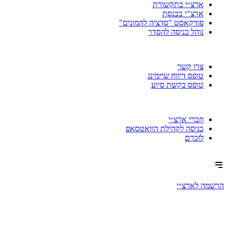
ארצ״י בתקשורת
ארצ"י בכנסת
פודקאסט "סדציה להמונים"
נוהל כניסה להסדר
צרו קשר
טופס דיווח שיימינג
טופס בקשת סיוע
חברי ארצ״י
כניסה לקהילת הוואטסאפ
לזכרם
הרשמה לארצ״י