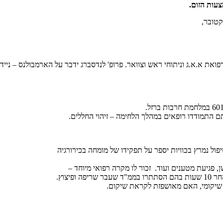
ואת א.א.ג וניתוחי ראש וצוואר. פרופ' לנדסברג ידבר על הארמבולנס – ניי
ם התמודדו רופאים במהלך הלחימה – זיהוי החללים.
פול נמרץ בכוויות יספר על תפקידו של מומחה בכירורגיה
יצוץ.
 שיקומי, האם מאושפזת לקראת שיקום.