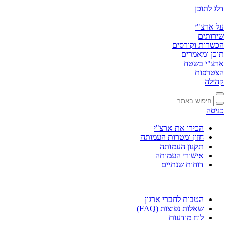
דלג לתוכן
על ארצ"י
שירותים
הכשרות וקורסים
תוכן ומאמרים
ארצ"י בשטח
הצטרפות
קהילה
כניסה
הכירו את ארצ"י
חזון ומטרות העמותה
תקנון העמותה
אישורי העמותה
דוחות שנתיים
הטבות לחברי ארגון
שאלות נפוצות (FAQ)
לוח מודעות