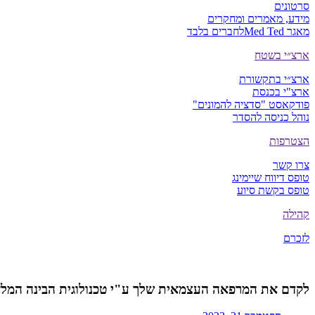
סרטונים
מידע, מאמרים ומחקרים
מאגר Med Ted
לחברים בלבד
ארצ״י בשטח
ארצ״י בתקשורת
ארצ"י בכנסת
פודקאסט "סדציה להמונים"
נוהל כניסה להסדר
הצטרפות
צרו קשר
טופס דיווח שיימינג
טופס בקשת סיוע
קהילה
לזכרם
לקדם את המרפאה העצמאית שלך ע"י טכנולוגית הבינה המל