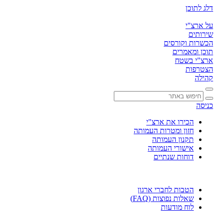
דלג לתוכן
על ארצ"י
שירותים
הכשרות וקורסים
תוכן ומאמרים
ארצ"י בשטח
הצטרפות
קהילה
כניסה
הכירו את ארצ"י
חזון ומטרות העמותה
תקנון העמותה
אישורי העמותה
דוחות שנתיים
הטבות לחברי ארגון
שאלות נפוצות (FAQ)
לוח מודעות