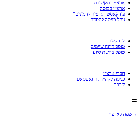
ארצ״י בתקשורת
ארצ"י בכנסת
פודקאסט "סדציה להמונים"
נוהל כניסה להסדר
צרו קשר
טופס דיווח שיימינג
טופס בקשת סיוע
חברי ארצ״י
כניסה לקהילת הוואטסאפ
לזכרם
הרשמה לארצ״י