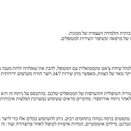
ותית והלמידה העצמית של מכונות.
הל שיחת צ'אט טקסטואלית עם המטופל, להבין את שאלותיו ולתת מענה מיידי
 שירות 24/7 ויוצר חווית משתמש ידידותית ואישית יותר.
ריה הטיפולית וההעדפות של המטופלים שלכם. בהתבסס על ניתוח זה היא יכו
פיה לאחר ניתוח אורתופדי. מחקרים מראים ששימוש במערכת המלצות איכותי
 היום לכתוב טקסטים ברמה גבוהה בתחומים רבים. ניתן להשתמש בכלים אלו כדי לי
רנט, מיילים אוטומטיים, הנחיות אישיות לטיפול לאחר פרוצדורה ועוד. זה ח