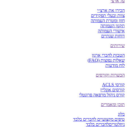
על ארצי
הכירו את ארצ״י
צוות ובעלי תפקידים
חזון ומטרת העמותה
תקנון העמותה
אישורי העמותה
דוחות שנתיים
שירותים
הטבות לחברי ארגון
שאלות נפוצות (FAQ)
לוח מודעות
הכשרות וקורסים
קורסי ACLS
קורסים אונליין
קורס ניהול מרפאה פרונטלי
תוכן ומאמרים
בלוג
טיפים מקצועיים
לחברים בלבד
ניוזלטרים
לחברים בלבד