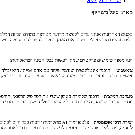
ספטמבר 21, 2023
מאת: סיגל משהיוף
בשנים האחרונות אנחנו עדים לקפיצת מדרגה מטורפת בתחום הבינה המלאכ
כלים חדשים מבוססי AI מציפים את השוק ויכולים לסייע לנו בהפעלה יעילה של מרפאה ובשיפור השירות למטופלים.
הנה מספר שימושים פרקטיים שניתן לעשות בכלי הבינה המלאכותית:
צ'אטבוט
– תוכנה אינטליגנטית המדמה שיחה עם אדם אמיתי. היא יכולה לנ
אישיים, בדיקת זכאות ביטוחית, מענה על שאלות נפוצות ועוד. זה חוסך זמן יקר מאד של הצוות, מאפשר מתן
מערכת המלצות
– תוכנה שלומדת באופן שוטף את הפרופיל הרפואי, ההיסטו
נוספים עבורו. לדוגמה, המערכת תוכל להציע טיפולי המשך כגון פיזיותר
יצירת תוכן אוטומטית
– פלטפורמות AI מתקדמות יודעות כבר
לדוגמה, ניתן ליצור אוטומטית פוסטים לרשתות החברתיות, תוכן לאתר האינט