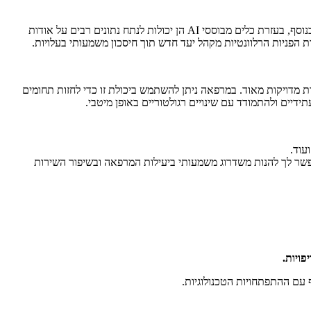
פלטפורמות פרסום מתקדמות כגון Facebook ו-Google מאפשרות כיום להגדיר במדויק את קהל היעד אותו אנו מעוניינים לפנות אליו. בנוסף, בעזרת כלים מבוססי AI הן יכולות לנתח נתונים רבים על אודות
ות מדויקות מאוד. במרפאה ניתן להשתמש ביכולת זו כדי לחזות תחומים
ידיים ולהתמודד עם שינויים רגולטוריים באופן מיטבי.
פשר לך להנות משדרוג משמעותי ביעילות המרפאה ובשיפור השירות
ויות.
 עם ההתפתחויות הטכנולוגיות.