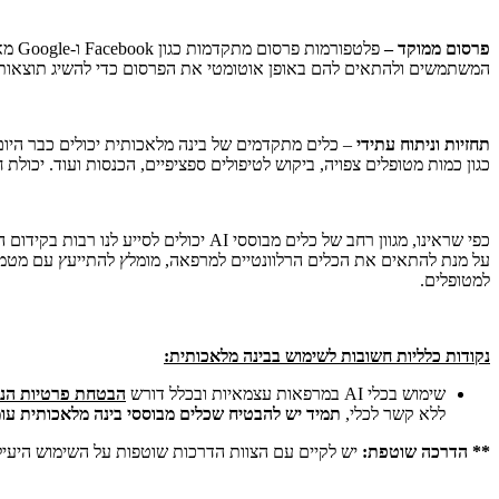
פרסום ממוקד –
המשתמשים ולהתאים להם באופן אוטומטי את הפרסום כדי להשיג תוצאות מיטביות. שילוב של פרסום ממוקד ו-AI מאפשר להגדיל משמעותית את כמ
תחזיות וניתוח עתידי
– כלים מתקדמים של בינה מלאכותית יכולים כבר היום ל
כגון כמות מטופלים צפויה, ביקוש לטיפולים ספציפיים, הכנסות ועוד. יכולת
כפי שראינו, מגוון רחב של כלים מבוססי AI יכולים לסייע לנו רבות בקידום המרפאה. הם חוסכים זמן יקר, משפרים את איכות השירות, מגדילים הכנסות ועוד.
על מנת להתאים את הכלים הרלוונטיים למרפאה, מומלץ להתייעץ עם מטמי
למטופלים.
נקודות כלליות חשובות לשימוש בבינה מלאכותית:
שימוש בכלי AI במרפאות עצמאיות ובכלל דורש
הבטחת פרטיות הנת
ללא קשר לכלי,
תמיד יש להבטיח שכלים מבוססי בינה מלאכותית עו
** הדרכה שוטפת:
יש לקיים עם הצוות הדרכות שוטפות על השימוש היעיל 