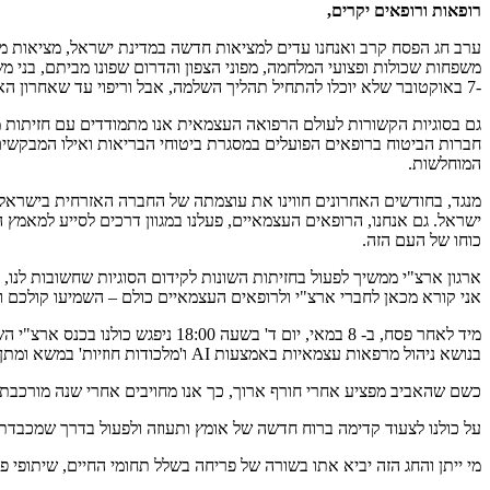
רופאות ורופאים יקרים,
ערב חג הפסח קרב ואנחנו עדים למציאות חדשה במדינת ישראל, מציאות מורכ
משפחות שכולות ופצועי המלחמה, מפוני הצפון והדרום שפונו מביתם, בני מ
-7 באוקטובר שלא יוכלו להתחיל תהליך השלמה, אבל וריפוי עד שאחרון האזרחים והחיילים החטופים יושב הביתה.
גם בסוגיות הקשורות לעולם הרפואה העצמאית אנו מתמודדים עם חזיתות
חברות הביטוח ברופאים הפועלים במסגרת ביטוחי הבריאות ואילו המבקשים
המוחלשות.
מנגד, בחודשים האחרונים חווינו את עוצמתה של החברה האזרחית בישראל. 
ישראל. גם אנחנו, הרופאים העצמאיים, פעלנו במגוון דרכים לסייע למאמץ 
כוחו של העם הזה.
ארגון ארצ"י ממשיך לפעול בחזיתות השונות לקידום הסוגיות שחשובות לנו
אני קורא מכאן לחברי ארצ"י ולרופאים העצמאיים כולם – השמיעו קולכם וד
מיד לאחר פסח, ב- 8 במאי, יום ד'
בנושא ניהול מרפאות עצמאיות באמצעות AI ו'מלכודות חוזיות' במשא ומתן מול גופי בריאות.
כשם שהאביב מפציע אחרי חורף ארוך, כך אנו מחויבים אחרי שנה מורכבת ל
על כולנו לצעוד קדימה ברוח חדשה של אומץ ותעוזה ולפעול בדרך שמכבד
מי ייתן והחג הזה יביא אתו בשורה של פריחה בשלל תחומי החיים, שיתופי 