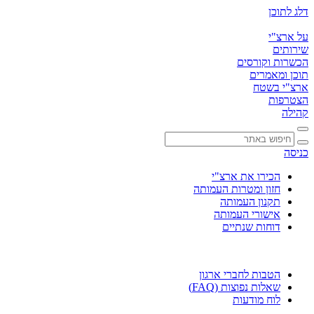
דלג לתוכן
על ארצ"י
שירותים
הכשרות וקורסים
תוכן ומאמרים
ארצ"י בשטח
הצטרפות
קהילה
כניסה
הכירו את ארצ"י
חזון ומטרות העמותה
תקנון העמותה
אישורי העמותה
דוחות שנתיים
הטבות לחברי ארגון
שאלות נפוצות (FAQ)
לוח מודעות