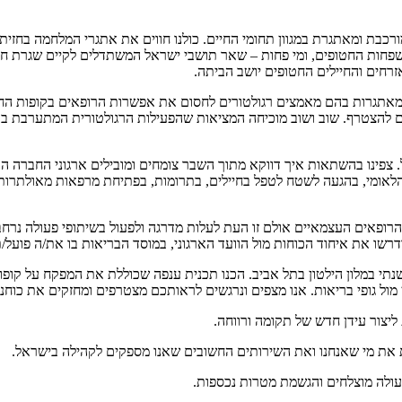
בת ומאתגרת במגוון תחומי החיים. כולנו חווים את אתגרי המלחמה בחזיתות
שפחות החטופים, ומי פחות – שאר תושבי ישראל המשתדלים לקיים שגרת חיים 
 מאתגרות בהם מאמצים רגולטורים לחסום את אפשרות הרופאים בקופות הח
 להצטרף. שוב ושוב מוכיחה המציאות שהפעילות הרגולטורית המתערבת בכוחו
צפינו בהשתאות איך דווקא מתוך השבר צומחים ומובילים ארגוני החברה האז
הלאומי, בהגעה לשטח לטפל בחיילים, בתרומות, בפתיחת מרפאות מאולתרות ב
, הרופאים העצמאיים אולם זו העת לעלות מדרגה ולפעול בשיתופי פעולה נרח
רשו את איחוד הכוחות מול הוועד הארגוני, במוסד הבריאות בו את/ה פועל/
 בשעה 18:00 ניפגש כולנו בכנס ארצ"י השנתי במלון הילטון בתל אביב. הכנו תכנית ענפה שכול
אנו מצפים ונרגשים לראותכם מצטרפים ומחזקים את כוחנו
יצור עידן חדש של תקומה ורווחה.
ת את מי שאנחנו ואת השירותים החשובים שאנו מספקים לקהילה בישראל.
פעולה מוצלחים והגשמת מטרות נכספות.