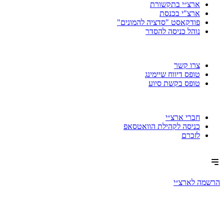
ארצ״י בתקשורת
ארצ"י בכנסת
פודקאסט "סדציה להמונים"
נוהל כניסה להסדר
צרו קשר
טופס דיווח שיימינג
טופס בקשת סיוע
חברי ארצ״י
כניסה לקהילת הוואטסאפ
לזכרם
הרשמה לארצ״י