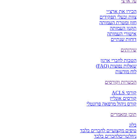
על ארצי
הכירו את ארצ״י
צוות ובעלי תפקידים
חזון ומטרת העמותה
תקנון העמותה
אישורי העמותה
דוחות שנתיים
שירותים
הטבות לחברי ארגון
שאלות נפוצות (FAQ)
לוח מודעות
הכשרות וקורסים
קורסי ACLS
קורסים אונליין
קורס ניהול מרפאה פרונטלי
תוכן ומאמרים
בלוג
טיפים מקצועיים
לחברים בלבד
ניוזלטרים
לחברים בלבד