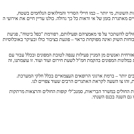
 השונות, מי יותר – כמו חיילי הסדיר והמילואים הנלחמים בשטח,
מאתגרת בזמן של אי ודאות כל כך גדולה. כולנו עדיין חיים את אירועי ה
ולים להשתכר על פי מאמציהם ופעילותם,
רפורמת "כפל ביטוח", פגיעת
ת השוק ואינה מפוקחת כראוי – פוגעת בציבור כולו ובעיקר באוכלוסיות
רחית ואנשים מן המניין פעילות ענפה לטובת המפונים ובכלל עבור עם
מלונות המפונים בהקמת חמ"ל לשעת חירום ועוד ועוד. זו עוצמתנו, זה
בים יותר – ברמת ארגוני הרופאים העצמאיים בכלל חלקי המערכת.
ת, זהו צו השעה לקראת האתגרים הרבים שעוד צפויים לנו.
לת את המפקח על קופות החולים במשרד הבריאות, סמנכ"לי קופות החולים והרצאות מרתקות
 גם השנה בכנס השנתי.