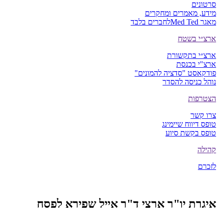
סרטונים
מידע, מאמרים ומחקרים
מאגר Med Ted
לחברים בלבד
ארצ״י בשטח
ארצ״י בתקשורת
ארצ"י בכנסת
פודקאסט "סדציה להמונים"
נוהל כניסה להסדר
הצטרפות
צרו קשר
טופס דיווח שיימינג
טופס בקשת סיוע
קהילה
לזכרם
איגרת יו"ר ארצי ד"ר אייל שפירא לפסח