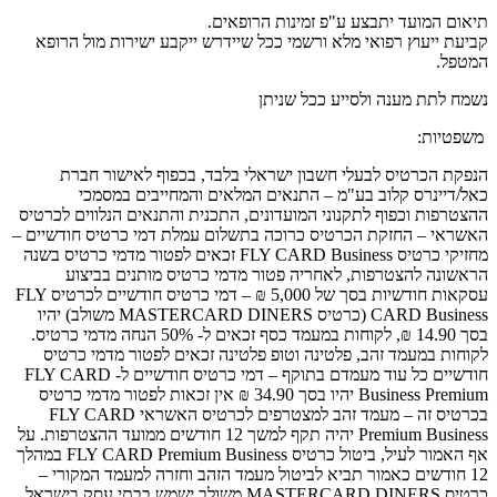
תיאום המועד יתבצע ע"פ זמינות הרופאים.
קביעת ייעוץ רפואי מלא ורשמי ככל שיידרש ייקבע ישירות מול הרופא
המטפל.
נשמח לתת מענה ולסייע ככל שניתן
משפטיות:
הנפקת הכרטיס לבעלי חשבון ישראלי בלבד, בכפוף לאישור חברת
כאל/דיינרס קלוב בע"מ – התנאים המלאים והמחייבים במסמכי
ההצטרפות וכפוף לתקנוני המועדונים, התכנית והתנאים הנלווים לכרטיס
האשראי – החזקת הכרטיס כרוכה בתשלום עמלת דמי כרטיס חודשיים –
מחזיקי כרטיס FLY CARD Business זכאים לפטור מדמי כרטיס בשנה
הראשונה להצטרפות, לאחריה פטור מדמי כרטיס מותנים בביצוע
עסקאות חודשיות בסך של 5,000 ₪ – דמי כרטיס חודשיים לכרטיס FLY
CARD Business (כרטיס MASTERCARD DINERS משולב) יהיו
בסך 14.90 ₪, לקוחות במעמד כסף זכאים ל- 50% הנחה מדמי כרטיס.
לקוחות במעמד זהב, פלטינה וטופ פלטינה זכאים לפטור מדמי כרטיס
חודשיים כל עוד מעמדם בתוקף – דמי כרטיס חודשיים ל- FLY CARD
Business Premium יהיו בסך 34.90 ₪ אין זכאות לפטור מדמי כרטיס
בכרטיס זה – מעמד זהב למצטרפים לכרטיס האשראי FLY CARD
Premium Business יהיה תקף למשך 12 חודשים ממועד ההצטרפות. על
אף האמור לעיל, ביטול כרטיס FLY CARD Premium Business במהלך
12 חודשים כאמור תביא לביטול מעמד הזהב וחזרה למעמד המקורי –
כרטיס MASTERCARD DINERS משולב ישמש בבתי עסק בישראל