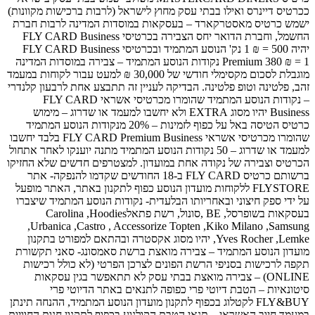
ככרטיס דיינרס ואילו בבתי עסק מחוץ לישראל (לרבות ברכישות מקוונות)
ישמש כרטיס מאסטרקארד – בעסקאות במוסדות המדינה לרבות חברת
החשמל, וחברת הדואר יחס הצבירה בכרטיסי FLY CARD Business
יהיה 500 = ₪ 1 נק' הנוסע המתמיד ובכרטיסי FLY CARD Business
Premium 380 ₪ = 1 נקודות הנוסע המתמיד – צבירה במוסדות המדינה
מוגבלת לסכום מקסימלי חודשי של 30,000 ₪ למעט עבור לקוחות במעמד
זהב, פלטינה וטופ פלטינה. הבדיקה לעניין זה תתבצע אחת לרבעון קלנדרי
– נקודות הנוסע המתמיד שהומרו מכרטיסי אשראי FLY CARD
Business יהיו מסוג EXTRA ולא יחשבו למעמד או שדרוג – מימוש
כרטיס הטיסה באל על כפוף לזמינות – 20% מנקודות הנוסע המתמיד
שהומרו מכרטיסי אשראי FLY CARD Premium Business בלבד יחשבו
למעמד או שדרוג – 50 נקודות הנוסע המתמיד מתנה יוענקו לאחר אתחול
הכרטיס וצבירה של נקודה אחת במועדון. למצטרפים חדשים שלא החזיקו
ברשותם כרטיס FLY CARD ב-18 החודשים שקדמו להנפקה- אתר
FLYSTORE ללקוחות מועדון הנוסע כפוף לתקנון באתר, האתר מופעל
על ידי ספק חיצוני ובאחריותו הבלעדית- נקודות הנוסע המתמיד שיצברו
בעסקאות בשופרסל, BE ,סונול, רשת פתאלCarolina ,Hoodies
,Urbanica ,Castro , Accessorize Topten ,Kiko Milano ,Samsung
,Yves Rocher ,Lemke יהיו מסוג אקסטרה ובהתאם למפורט בתקנון
מועדון הנוסע המתמיד – צבירה מואצת ברשת סאמסונג- סאני תקשורת
תקפה לרכישות בסניפי הרשת הפונים לצרכן הפרטי (לא כולל רכישות
ONLINE) – צבירה מואצת בבתי עסק לא תתאפשר בגין עסקאות
סיטונאיות – הטבת דיוטי פרי כפופה לתנאים באתר הדיוטי פרי
FLY&BUY לקטלוג בכפוף לתקנון מועדון הנוסע המתמיד, ההנחה תינתן
במעמד חיוב האשראי – תנאי הטבת הקולנוע בכפוף לתקנון חנות החוויות