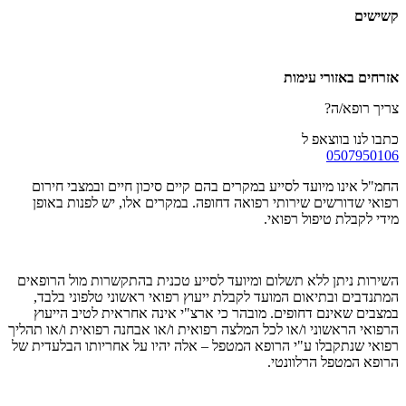
קשישים
אזרחים באזורי עימות
צריך רופא/ה?
כתבו לנו בווצאפ ל
0507950106
החמ"ל אינו מיועד לסייע במקרים בהם קיים סיכון חיים ובמצבי חירום
רפואי שדורשים שירותי רפואה דחופה. במקרים אלו, יש לפנות באופן
מידי לקבלת טיפול רפואי.
השירות ניתן ללא תשלום ומיועד לסייע טכנית בהתקשרות מול הרופאים
המתנדבים ובתיאום המועד לקבלת ייעוץ רפואי ראשוני טלפוני בלבד,
במצבים שאינם דחופים. מובהר כי ארצ"י אינה אחראית לטיב הייעוץ
הרפואי הראשוני ו/או לכל המלצה רפואית ו/או אבחנה רפואית ו/או תהליך
רפואי שנתקבלו ע"י הרופא המטפל – אלה יהיו על אחריותו הבלעדית של
הרופא המטפל הרלוונטי.