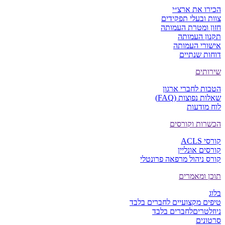
הכירו את ארצ״י
צוות ובעלי תפקידים
חזון ומטרת העמותה
תקנון העמותה
אישורי העמותה
דוחות שנתיים
שירותים
הטבות לחברי ארגון
שאלות נפוצות (FAQ)
לוח מודעות
הכשרות וקורסים
קורסי ACLS
קורסים אונליין
קורס ניהול מרפאה פרונטלי
תוכן ומאמרים
בלוג
טיפים מקצועיים
לחברים בלבד
ניוזלטרים
לחברים בלבד
סרטונים