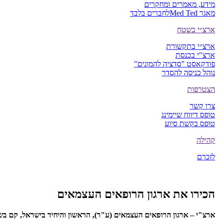
מידע, מאמרים ומחקרים
מאגר Med Ted
לחברים בלבד
ארצ״י בשטח
ארצ״י בתקשורת
ארצ"י בכנסת
פודקאסט "סדציה להמונים"
נוהל כניסה להסדר
הצטרפות
צרו קשר
טופס דיווח שיימינג
טופס בקשת סיוע
קהילה
לזכרם
הכירו את ארגון הרופאים העצמאים
ארצ"י – ארגון הרופאים העצמאים (ע"ר), הראשון והיחיד בישראל, קם בשנת 2017 ופועל למען חיזוק מעמדם, ביסוס כוחם וייצוגם של הרופאים העצמאים אל מול מקבלי ההחלטות, הרגולטורים והציבור