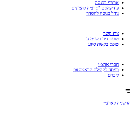
ארצ"י בכנסת
פודקאסט "סדציה להמונים"
נוהל כניסה להסדר
צרו קשר
טופס דיווח שיימינג
טופס בקשת סיוע
חברי ארצ״י
כניסה לקהילת הוואטסאפ
לזכרם
הרשמה לארצ״י