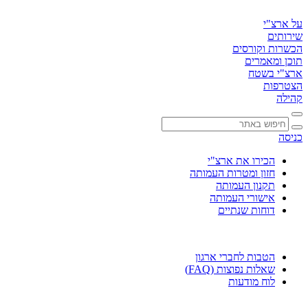
דלג
לתוכן
על ארצ"י
שירותים
הכשרות וקורסים
תוכן ומאמרים
ארצ"י בשטח
הצטרפות
קהילה
כניסה
הכירו את ארצ"י
חזון ומטרות העמותה
תקנון העמותה
אישורי העמותה
דוחות שנתיים
הטבות לחברי ארגון
שאלות נפוצות (FAQ)
לוח מודעות