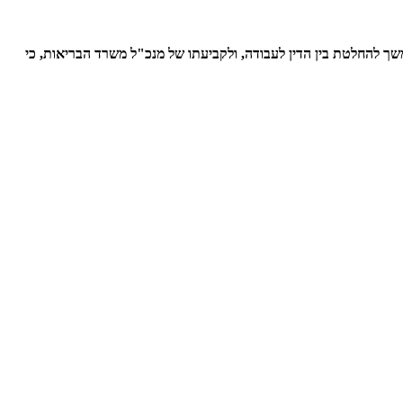
 ברופאים עצמאים ובהמשך להחלטת בין הדין לעבודה, ולקביעתו של מנכ"ל משרד הבריאות, כי