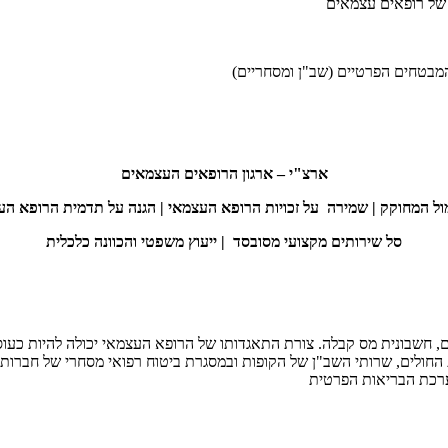
 של רופאים עצמאים
המבטחים הפרטיים (שב"ן ומסחריים)
ארצ"י – ארגון הרופאים העצמאים
מול המחוקק | שמירה על זכויות הרופא העצמאי | הגנה על תדמית הרופא ה
סל שירותים מקצועי מסובסד | ייעוץ משפטי והכוונה כלכלית
ם, חשבונית מס קבלה. צורת התאגדותו של הרופא העצמאי יכולה להיות כע
החולים, שרותי השב"ן של הקופות ובמסגרת ביטוח רפואי מסחרי של חברות 
רכת הבריאות הפרטית