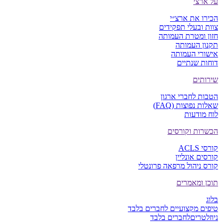
על ארצי
הכירו את ארצ״י
צוות ובעלי תפקידים
חזון ומטרת העמותה
תקנון העמותה
אישורי העמותה
דוחות שנתיים
שירותים
הטבות לחברי ארגון
שאלות נפוצות (FAQ)
לוח מודעות
הכשרות וקורסים
קורסי ACLS
קורסים אונליין
קורס ניהול מרפאה פרונטלי
תוכן ומאמרים
בלוג
טיפים מקצועיים
לחברים בלבד
ניוזלטרים
לחברים בלבד