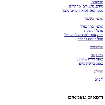
סרטונים
מידע, מאמרים ומחקרים
מאגר Med Ted
לחברים בלבד
ארצ״י בשטח
ארצ״י בתקשורת
ארצ"י בכנסת
פודקאסט "סדציה להמונים"
נוהל כניסה להסדר
הצטרפות
צרו קשר
טופס דיווח שיימינג
טופס בקשת סיוע
קהילה
לזכרם
רופאים עצמאים