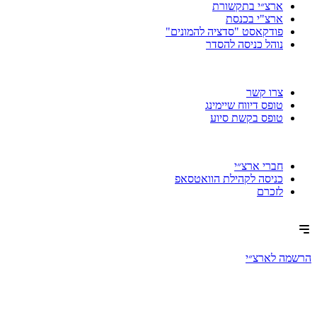
ארצ״י בתקשורת
ארצ"י בכנסת
פודקאסט "סדציה להמונים"
נוהל כניסה להסדר
צרו קשר
טופס דיווח שיימינג
טופס בקשת סיוע
חברי ארצ״י
כניסה לקהילת הוואטסאפ
לזכרם
הרשמה לארצ״י