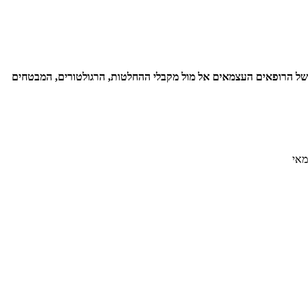
ים למען חיזוק מעמדם, ביסוס כוחם וייצוגם של הרופאים העצמאים אל מול מקבלי ההחלטות, הרגולטורים, המבטחים
מאי