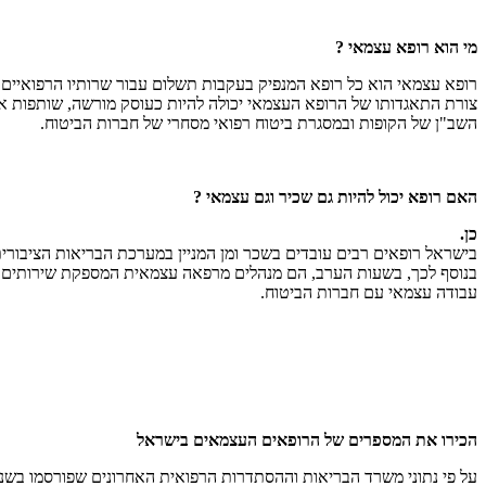
מי הוא רופא עצמאי ?
רופא עצמאי הוא כל רופא המנפיק בעקבות תשלום עבור שרותיו הרפואיים,
צורת התאגדותו של הרופא העצמאי יכולה להיות כעוסק מורשה, שותפות א
השב"ן של הקופות ובמסגרת ביטוח רפואי מסחרי של חברות הביטוח.
האם רופא יכול להיות גם שכיר וגם עצמאי ?
כן.
בישראל רופאים רבים עובדים בשכר ומן המניין במערכת הבריאות הציבורית 
בנוסף לכך, בשעות הערב, הם מנהלים מרפאה עצמאית המספקת שירותים ל
עבודה עצמאי עם חברות הביטוח.
הכירו את המספרים של הרופאים העצמאים בישראל
על פי נתוני משרד הבריאות וההסתדרות הרפואית האחרונים שפורסמו בשנת 2018: בישראל כ- 26,700 רופאים העוסקים ברפואה מתוכם 9,600 רופאים הנם רופאים עצמאים. מדובר