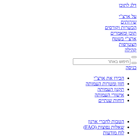
דלג לתוכן
על ארצ"י
שירותים
הכשרות וקורסים
תוכן ומאמרים
ארצ"י בשטח
הצטרפות
קהילה
כניסה
הכירו את ארצ"י
חזון ומטרות העמותה
תקנון העמותה
אישורי העמותה
דוחות שנתיים
הטבות לחברי ארגון
שאלות נפוצות (FAQ)
לוח מודעות