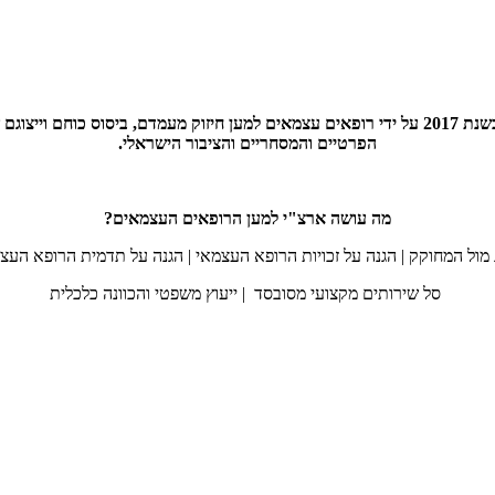
ארצ"י – ארגון הרופאים העצמאים (ע"ר), הראשון והיחיד בישראל, קם בשנת 2017 על ידי רופאים עצמא
הפרטיים והמסחריים והציבור הישראלי.
מה עושה ארצ"י למען הרופאים העצמאים?
ג מול המחוקק | הגנה על זכויות הרופא העצמאי | הגנה על תדמית הרופא העצ
סל שירותים מקצועי מסובסד | ייעוץ משפטי והכוונה כלכלית